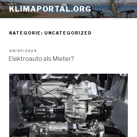
Zum
KLIMAPORTAL.ORG
Inhalt
springen
KATEGORIE:
UNCATEGORIZED
VERÖFFENTLICHT
09/07/2019
AM
Elektroauto als Mieter?